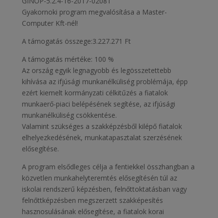
GINOP-5.2.4-16-2017-02081
Gyakornoki program megvalósítása a Master-
Computer Kft-nél!
A támogatás összege:3.227.271 Ft
A támogatás mértéke: 100 %
Az ország egyik legnagyobb és legösszetettebb
kihívása az ifjúsági munkanélküliség problémája, épp
ezért kiemelt kormányzati célkitűzés a fiatalok
munkaerő-piaci belépésének segítése, az ifjúsági
munkanélküliség csökkentése.
Valamint szükséges a szakképzésből kilépő fiatalok
elhelyezkedésének, munkatapasztalat szerzésének
elősegítése.
A program elsődleges célja a fentiekkel összhangban a
közvetlen munkahelyteremtés elősegítésén túl az
iskolai rendszerű képzésben, felnőttoktatásban vagy
felnőttképzésben megszerzett szakképesítés
hasznosulásának elősegítése, a fiatalok korai