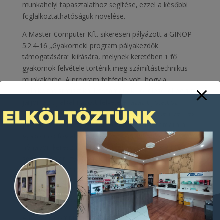
munkahelyi tapasztalathoz segítése, ezzel a későbbi
foglalkoztathatóságuk növelése.
A Master-Computer Kft. sikeresen pályázott a GINOP-
5.2.4-16 „Gyakornoki program pályakezdők
támogatására” kiírására, melynek keretében 1 fő
gyakornok felvétele történik meg számítástechnikus
munkakörbe. A program feltétele volt, hogy a
vállalkozás statisztikai létszámának növelésével együtt
járjon az új alkalmazott felvétele, azaz új státusz
betöltését eredményező foglalkoztatás esetén bér- és
járuléktámogatást nyújtott a vállalkozás számára a
gyakornok foglalkoztatásához kapcsolódóan kilenc
hónapon keresztül, másrészt lehetőséget teremtett a
segítő vállalati gyakornoki kapcsolattartó tevékenység
ellátására és szükség esetén az új munkahely tárgyi és
infrastrukturális feltételeinek kialakítására is.
A projekt befejezési dátuma: 2018.11.01.
A Master-Computer Kft. a GINOP-5.2.4-16-2017-02081