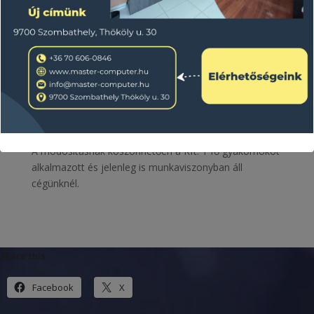
azonosítószámú projektben szerződésmódosítást
kezdeményezett 2018.08.23-án, mivel a tervezett
projektidőszak alatt nem tudott gyakornokot
alkalmazni. A módosítás alkalmával a projektidőszak
kezdete: 2018.08.27.
A projekt fizikai befejezésének tervezett
napja:2019.05.31.
A szerződésmódosítás 2018.09.20-án hatályba lépett.
A módosításnak köszönhetően a Kft. 1 fő gyakornokot
alkalmazott és jelenleg is munkaviszonyban áll
cégünknél.
Share this:
Facebook
X